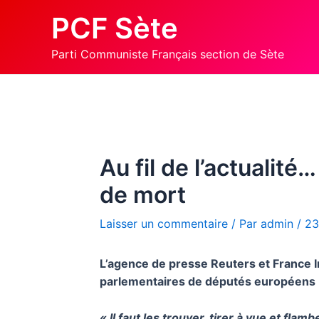
Aller
PCF Sète
au
contenu
Parti Communiste Français section de Sète
Au fil de l’actuali
de mort
Laisser un commentaire
/ Par
admin
/
23
L’agence de presse Reuters et France In
parlementaires de députés européens R
« Il faut les trouver, tirer à vue et flambe