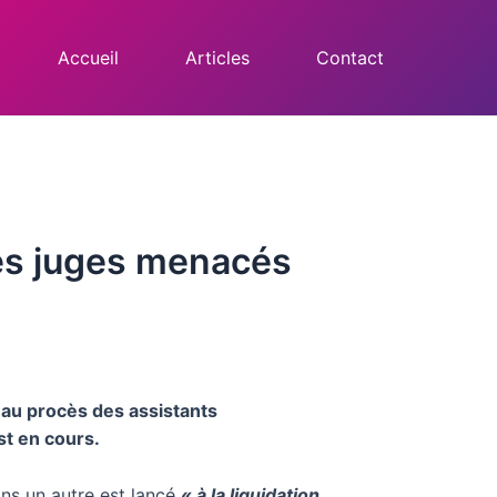
Accueil
Articles
Contact
 Des juges menacés
 au procès des assistants
t en cours.
ns un autre est lancé
« à la liquidation