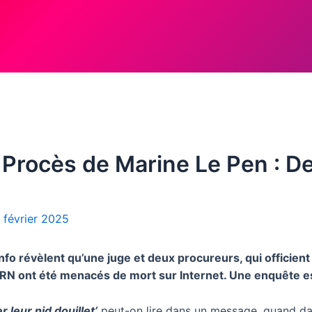
té… Procès de Marine Le Pen :
 février 2025
fo révèlent qu’une juge et deux procureurs, qui officient
N ont été menacés de mort sur Internet. Une enquête es
r leur nid douillet’
peut-on lire dans un message, quand da