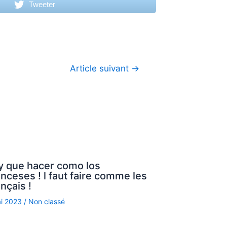
Tweeter
Article suivant
→
y que hacer como los
nceses ! l faut faire comme les
nçais !
ai 2023
/
Non classé