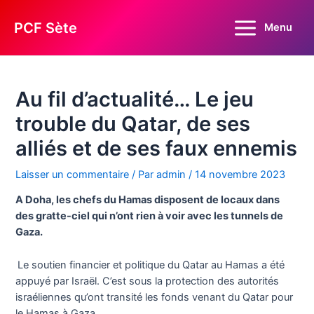
Aller
au
PCF Sète
Menu
Main
contenu
Menu
Au fil d’actualité… Le jeu
trouble du Qatar, de ses
alliés et de ses faux ennemis
Laisser un commentaire
/ Par
admin
/
14 novembre 2023
A Doha, les chefs du Hamas disposent de locaux dans
des gratte-ciel qui n’ont rien à voir avec les tunnels de
Gaza.
Le soutien financier et politique du Qatar au Hamas a été
appuyé par Israël. C’est sous la protection des autorités
israéliennes qu’ont transité les fonds venant du Qatar pour
le Hamas à Gaza.