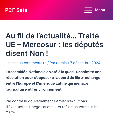
Aller
au
PCF Sète
Menu
Main
contenu
Menu
Au fil de l’actualité… Traité
UE – Mercosur : les députés
disent Non !
Laisser un commentaire
/ Par
admin
/
7 décembre 2024
L’Assemblée Nationale a voté à la quasi-unanimité une
résolution pour s’opposer à l’accord de libre-échange
entre l’Europe et l’Amérique Latine qui menace
l’agriculture et l’environnement
.
Par contre le gouvernement Barnier n’exclut pas
d’éventuelles « négociations » et refuse un vote sur le
CETA.