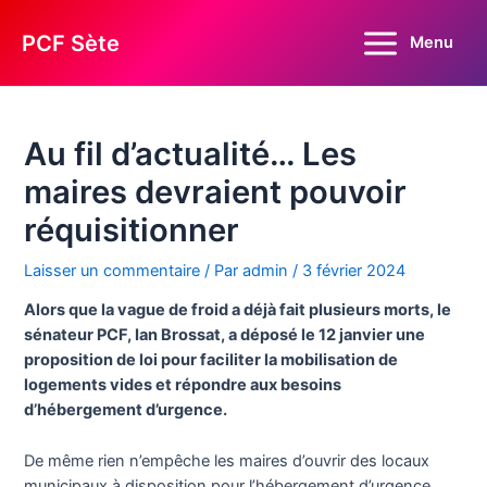
Aller
au
PCF Sète
Menu
Main
contenu
Menu
Au fil d’actualité… Les
maires devraient pouvoir
réquisitionner
Laisser un commentaire
/ Par
admin
/
3 février 2024
Alors que la vague de froid a déjà fait plusieurs morts, le
sénateur PCF, Ian Brossat, a déposé le 12 janvier une
proposition de loi pour faciliter la mobilisation de
logements vides et répondre aux besoins
d’hébergement d’urgence.
De même rien n’empêche les maires d’ouvrir des locaux
municipaux à disposition pour l’hébergement d’urgence.