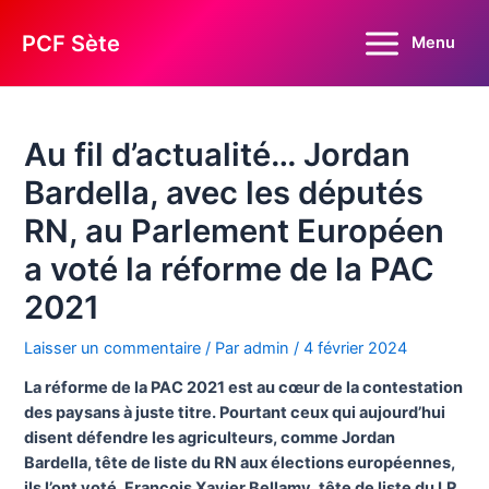
Aller
au
PCF Sète
Menu
Main
contenu
Menu
Au fil d’actualité… Jordan
Bardella, avec les députés
RN, au Parlement Européen
a voté la réforme de la PAC
2021
Laisser un commentaire
/ Par
admin
/
4 février 2024
La réforme de la PAC 2021 est au cœur de la contestation
des paysans à juste titre. Pourtant ceux qui aujourd’hui
disent défendre les agriculteurs, comme Jordan
Bardella, tête de liste du RN aux élections européennes,
ils l’ont voté, François Xavier Bellamy, tête de liste du LR