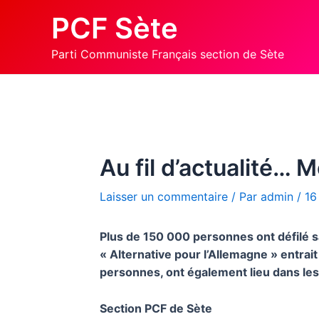
Aller
PCF Sète
au
contenu
Parti Communiste Français section de Sète
Au fil d’actualité… 
Laisser un commentaire
/ Par
admin
/
16
Plus de 150 000 personnes ont défilé sa
« Alternative pour l’Allemagne » entra
personnes, ont également lieu dans les
Section PCF de Sète