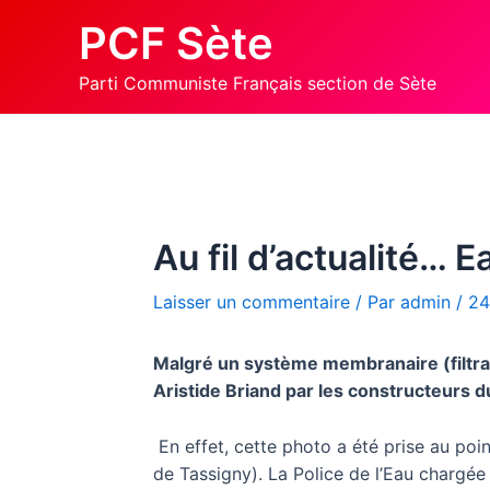
Aller
PCF Sète
au
contenu
Parti Communiste Français section de Sète
Au fil d’actualité… 
Laisser un commentaire
/ Par
admin
/
24
Malgré un système membranaire (filtrant
Aristide Briand par les constructeurs d
En effet, cette photo a été prise au po
de Tassigny). La Police de l’Eau chargée d