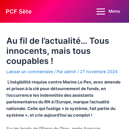
Aller
au
PCF Sète
Menu
Main
contenu
Menu
Au fil de l’actualité… Tous
innocents, mais tous
coupables !
Laisser un commentaire
/ Par
admin
/
27 novembre 2024
L’inégibilité requise contre Marine Le Pen, avec amende
et prison à la clé pour détournement de fonds, en
l’occurrence les indemnités des assistants
parlementaires du RN à l’Europe, marque l’actualité
nationale. Celle qui fustige « le système, fait partie du
système », et crie aujourd’hui au complot !
Sur les bords de l’Étang de Thau, après François