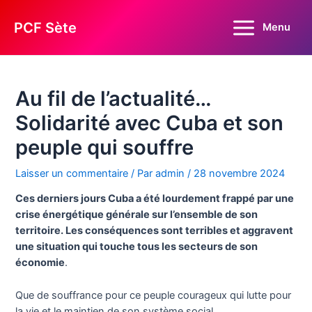
Aller
au
PCF Sète
Menu
Main
contenu
Menu
Au fil de l’actualité…
Solidarité avec Cuba et son
peuple qui souffre
Laisser un commentaire
/ Par
admin
/
28 novembre 2024
Ces derniers jours Cuba a été lourdement frappé par une
crise énergétique générale sur l’ensemble de son
territoire. Les conséquences sont terribles et aggravent
une situation qui touche tous les secteurs de son
économie
.
Que de souffrance pour ce peuple courageux qui lutte pour
la vie et le maintien de son système social.