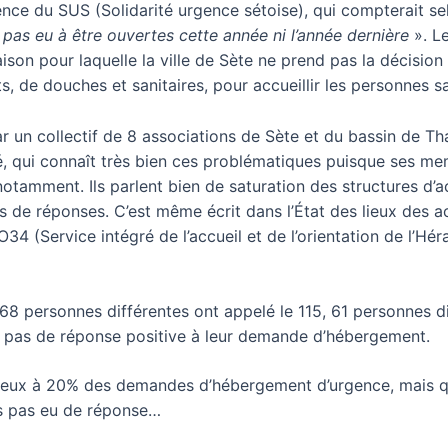
nce du SUS (Solidarité urgence sétoise), qui compterait se
pas eu à être ouvertes cette année ni l’année dernière
». L
aison pour laquelle la ville de Sète ne prend pas la décision
s, de douches et sanitaires, pour accueillir les personnes sa
ar un collectif de 8 associations de Sète et du bassin de T
té, qui connaît très bien ces problématiques puisque ses m
notamment. Ils parlent bien de saturation des structures d
de réponses. C’est même écrit dans l’État des lieux des act
 (Service intégré de l’accueil et de l’orientation de l’Hérau
468 personnes différentes ont appelé le 115, 61 personnes di
 pas de réponse positive à leur demande d’hébergement.
ux à 20% des demandes d’hébergement d’urgence, mais qu’o
s pas eu de réponse…