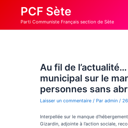
Aller
PCF Sète
au
contenu
Parti Communiste Français section de Sète
Au fil de l’actuali
municipal sur le m
personnes sans abr
Laisser un commentaire
/ Par
admin
/
26
Interpellée sur le manque d’hébergement d
Gizardin, adjointe à l’action sociale, rec