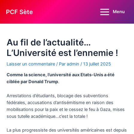
Aller
au
PCF Sète
Menu
Main
contenu
Menu
Au fil de l’actualité…
L’Université est l’ennemie !
Laisser un commentaire
/ Par
admin
/
13 juillet 2025
Comme la science, l’université aux Etats-Unis a été
ciblée par Donald Trump
.
Arrestations d’étudiants, blocage des subventions
fédérales, accusations d’antisémitisme en raison des
mobilisations pour la paix et le cessez le feu à Gaza, mises
sous tutelle académique…c’est la totale !
La plus progressiste des universités américaines est depuis