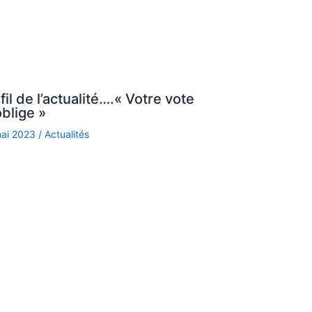
fil de l’actualité….« Votre vote
blige »
mai 2023
/
Actualités