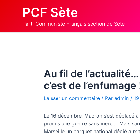
Aller
PCF Sète
au
contenu
Parti Communiste Français section de Sète
Au fil de l’actualit
c’est de l’enfumage 
Laisser un commentaire
/ Par
admin
/
19
Le 16 décembre, Macron s’est déplacé à Ma
promis une guerre sans merci… Mais sans m
Marseille un parquet national dédié aux t