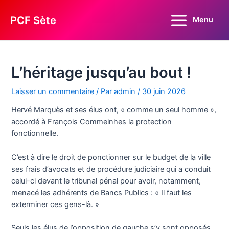
Aller
au
PCF Sète
Menu
Main
contenu
Menu
L’héritage jusqu’au bout !
Laisser un commentaire
/ Par
admin
/
30 juin 2026
Hervé Marquès et ses élus ont, « comme un seul homme »,
accordé à François Commeinhes la protection
fonctionnelle.
C’est à dire le droit de ponctionner sur le budget de la ville
ses frais d’avocats et de procédure judiciaire qui a conduit
celui-ci devant le tribunal pénal pour avoir, notamment,
menacé les adhérents de Bancs Publics : « Il faut les
exterminer ces gens-là. »
Seuls les élus de l’opposition de gauche s’y sont opposés.