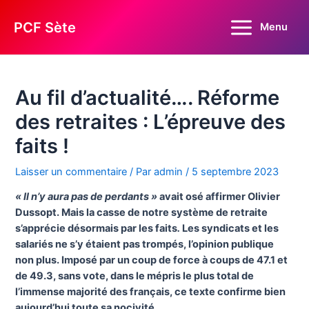
Aller
au
PCF Sète
Menu
Main
contenu
Menu
Au fil d’actualité…. Réforme
des retraites : L’épreuve des
faits !
Laisser un commentaire
/ Par
admin
/
5 septembre 2023
« Il n’y aura pas de perdants »
avait osé affirmer Olivier
Dussopt. Mais la casse de notre système de retraite
s’apprécie désormais par les faits
.
Les syndicats et les
salariés ne s’y étaient pas trompés, l’opinion publique
non plus. Imposé par un coup de force à coups de 47.1 et
de 49.3, sans vote, dans le mépris le plus total de
l’immense majorité des français, ce texte confirme bien
aujourd’hui toute sa nocivité.