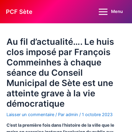
Aller
au
PCF Sète
Menu
Main
contenu
Menu
Au fil d’actualité…. Le huis
clos imposé par François
Commeinhes à chaque
séance du Conseil
Municipal de Sète est une
atteinte grave à la vie
démocratique
Laisser un commentaire
/ Par
admin
/
1 octobre 2023
C’est la première fois dans l’histoire de la ville que le