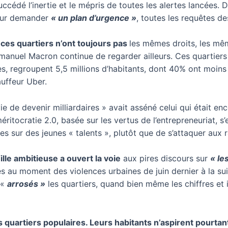
cédé l’inertie et le mépris de toutes les alertes lancées. D
our demander
« un plan d’urgence »
, toutes les requêtes de
 ces quartiers n’ont toujours pas
les mêmes droits, les mê
manuel Macron continue de regarder ailleurs. Ces quartiers 
, regroupent 5,5 millions d’habitants, dont 40% ont moins 
uffeur Uber.
vie de devenir milliardaires » avait asséné celui qui était e
itocratie 2.0, basée sur les vertus de l’entrepreneuriat, s’e
es sur des jeunes « talents », plutôt que de s’attaquer aux r
lle ambitieuse a ouvert la voie
aux pires discours sur
« le
les au moment des violences urbaines de juin dernier à la sui
 «
arrosés »
les quartiers, quand bien même les chiffres e
s quartiers populaires. Leurs habitants n’aspirent pourtant