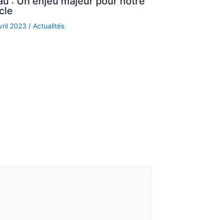
au : Un enjeu majeur pour notre
cle
vril 2023
/
Actualités