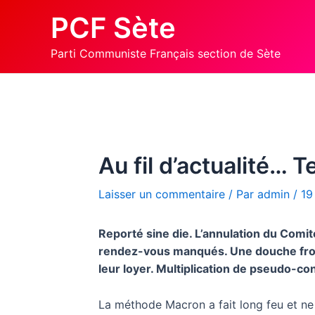
Aller
PCF Sète
au
contenu
Parti Communiste Français section de Sète
Au fil d’actualité… T
Laisser un commentaire
/ Par
admin
/
19
Reporté sine die. L’annulation du Comité
rendez-vous manqués. Une douche froide 
leur loyer. Multiplication de pseudo-
La méthode Macron a fait long feu et ne 