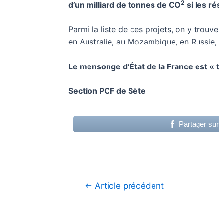
2
d’un milliard de tonnes de CO
si les ré
Parmi la liste de ces projets, on y trouv
en Australie, au Mozambique, en Russie, 
Le mensonge d’État de la France est « to
Section PCF de Sète
Partager su
Navigation
←
Article précédent
de
l’article