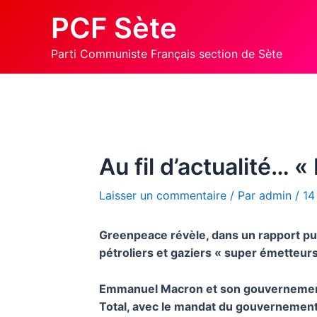
Aller
PCF Sète
au
contenu
Parti Communiste Français section de Sète
Au fil d’actualité… 
Laisser un commentaire
/ Par
admin
/
14
Greenpeace révèle, dans un rapport publ
pétroliers et gaziers « super émetteurs
Emmanuel Macron et son gouvernement 
Total, avec le mandat du gouvernement,