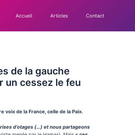
Accueil
Articles
Contact
es de la gauche
r un cessez le feu
 voix de la France, celle de la Paix.
prises d’otages (…) et nous partageons
oriste menée par le Hamas), Mais
« ces