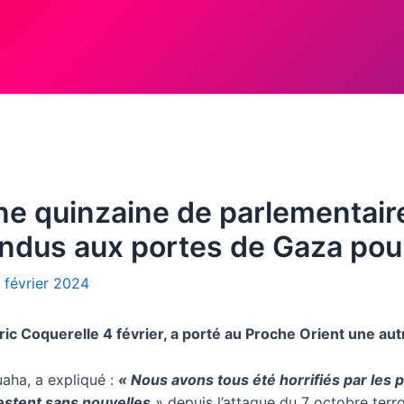
 Une quinzaine de parlementair
endus aux portes de Gaza pou
 février 2024
ic Coquerelle 4 février, a porté au Proche Orient une autre
ha, a expliqué :
« Nous avons tous été horrifiés par les 
 restent sans nouvelles
»
depuis l’attaque du 7 octobre terr