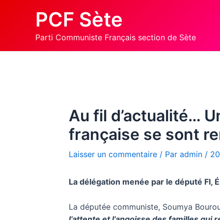
Aller
PCF Sète
au
contenu
Parti Communiste Français section de Sète
Au fil d’actualité…
française se sont r
Laisser un commentaire
/ Par
admin
/
20
La délégation menée par le député FI, Ér
La députée communiste, Soumya Bouroua
l’attente et l’angoisse des familles qui