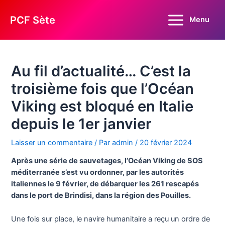
Aller
au
PCF Sète
Menu
Main
contenu
Menu
Au fil d’actualité… C’est la
troisième fois que l’Océan
Viking est bloqué en Italie
depuis le 1er janvier
Laisser un commentaire
/ Par
admin
/
20 février 2024
Après une série de sauvetages, l’Océan Viking de SOS
méditerranée s’est vu ordonner, par les autorités
italiennes le 9 février, de débarquer les 2­61 rescapés
dans le port de Brindisi, dans la région des Pouilles.
Une fois sur place, le navire humanitaire a reçu un ordre de